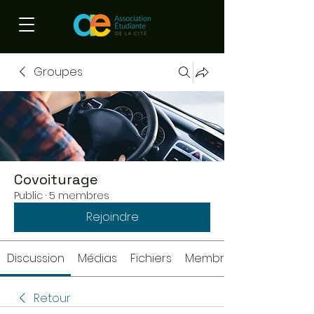
Groupes
Covoiturage
Public
·
5 membres
Rejoindre
Discussion
Médias
Fichiers
Membres
Retour