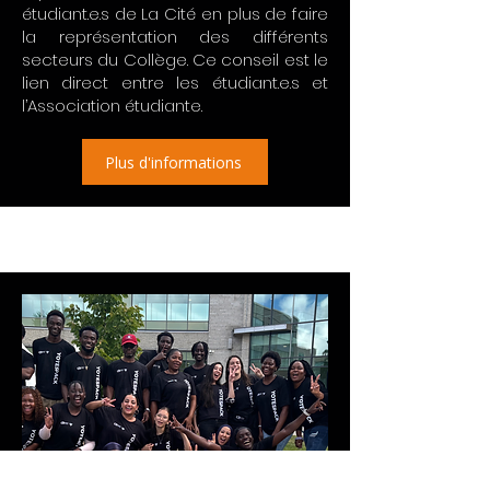
étudiant.e.s de La Cité en plus de faire
la représentation des différents
secteurs du Collège. Ce conseil est le
lien direct entre les étudiant.e.s et
l’Association étudiante.
Plus d'informations