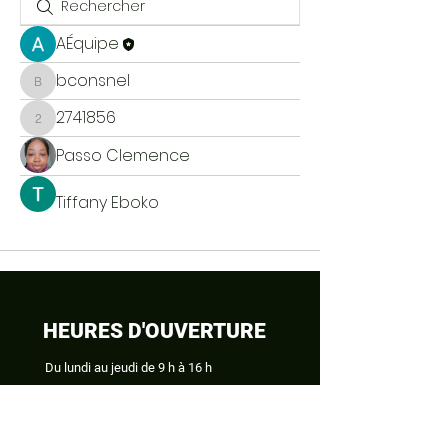
AÉquipe
bconsnel
bconsnel
2741856
2741856
Passo Clemence
Tiffany Eboko
HEURES D'OUVERTURE
Du lundi au jeudi
de 9 h à 16 h
COORDONNÉES