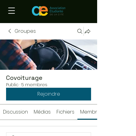
Groupes
Covoiturage
Public
·
5 membres
Rejoindre
Discussion
Médias
Fichiers
Membres