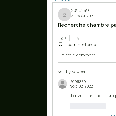
2695389
30 août 2022
2695389
Recherche chambre pas
0
4 commentaires
Write a comment...
Sort by:
Newest
2695389
Sep 02, 2022
J ai vu l annonce sur kij
Like
Reply