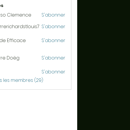
es
sso Clemence
S'abonner
rrerichardstlouis7
S'abonner
ichardstlouis7
de Efficace
S'abonner
rre Doëg
S'abonner
S'abonner
us les membres (29)