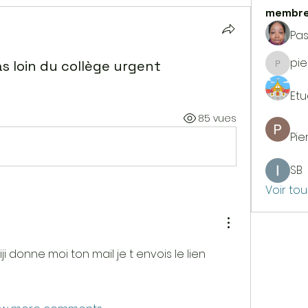
membr
Pa
pie
 loin du collège urgent
pierrer
Etu
85 vues
Pie
SB
Voir to
iji donne moi ton mail je t envois le lien 