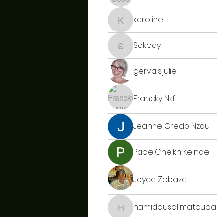
karoline
karoline
Sokody
Sokody
gervais.julie
Francky Nkf
Jeanne Credo Nzau
Pape Cheikh Keinde
Joyce Zebaze
hamidousalimatoubar
hamidousalimatoubarr