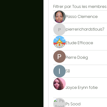
Filtrer par:
Tous les membres
Passo Clemence
pierrerichardstlouis7
pierrerichardstlouis7
Etude Efficace
Pierre Doëg
SB
Joyce Erynn fotie
Ps Sood