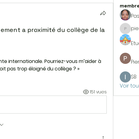
membr
Pa
pie
gement a proximité du collège de la
pierrer
Etu
nte internationale. Pourriez-vous m’aider à 
Pie
it pas trop éloigné du collège ? »
SB
Voir to
151 vues