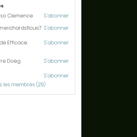
es
sso Clemence
S'abonner
rrerichardstlouis7
S'abonner
ichardstlouis7
de Efficace
S'abonner
rre Doëg
S'abonner
S'abonner
us les membres (29)