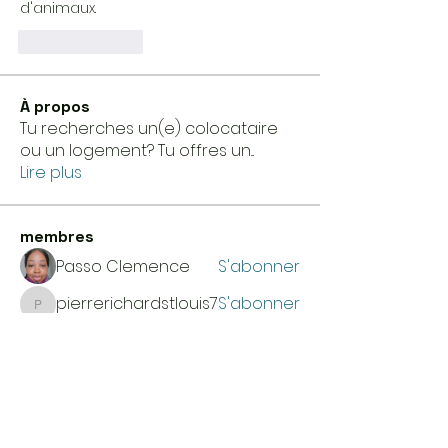
d'animaux.
Like
Reply
À propos
Tu recherches un(e) colocataire
ou un logement? Tu offres un
...
Lire plus
membres
Passo Clemence
S'abonner
pierrerichardstlouis7
S'abonner
pierrerichardstlouis7
Etude Efficace
S'abonner
Pierre Doëg
S'abonner
SB
S'abonner