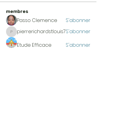
membres
Passo Clemence
S'abonner
pierrerichardstlouis7
S'abonner
pierrerichardstlouis7
Etude Efficace
S'abonner
Pierre Doëg
S'abonner
SB
S'abonner
Voir tous les membres (29)
HEURES D'OUVERTURE
Du lundi au jeudi
de 9 h à 16 h