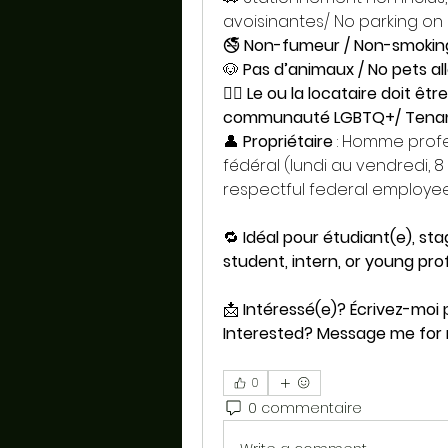
avoisinantes/ No parking on 
🚭 
Non-fumeur / Non-smokin
🐶 
Pas d’animaux / No pets a
🏳️‍🌈 
Le ou la locataire doit êtr
communauté LGBTQ+/ Tenant 
👤 
Propriétaire
 : Homme profe
fédéral (lundi au vendredi, 8
respectful federal employee
🔁 
Idéal pour étudiant(e), stag
student, intern, or young pro
📩 
Intéressé(e)? Écrivez-moi po
Interested? Message me for m
0
0 commentaire