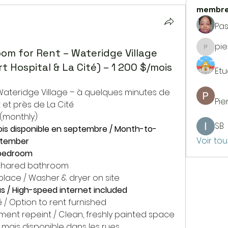
membr
Pa
pie
oom for Rent – Wateridge Village
pierrer
t Hospital & La Cité) – 1 200 $/mois
Etu
 Wateridge Village – à quelques minutes de 
Pie
 et près de La Cité
s (monthly)
SB
is disponible en septembre / Month-to-
Voir to
ptember 
 bedroom
/ Shared bathroom
place / Washer & dryer on site
us / High-speed internet included
é / Option to rent furnished
ment repeint / Clean, freshly painted space
 mais disponible dans les rues 