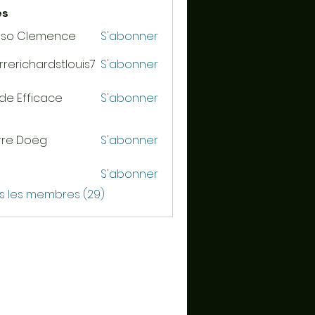
es
sso Clemence
S'abonner
rrerichardstlouis7
S'abonner
ichardstlouis7
de Efficace
S'abonner
rre Doëg
S'abonner
S'abonner
us les membres (29)