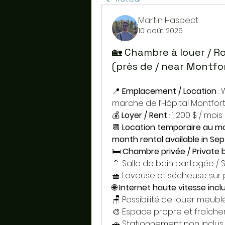
Martin Haspect
10 août 2025
🏡 Chambre à louer / R
(près de / near Montfor
📍 
Emplacement / Location
 :
marche de l’Hôpital Montfort
💰 
Loyer / Rent
 : 1 200 $ / moi
📆 
Location temporaire au mo
month rental available in Se
🛏️ 
Chambre privée / Private
🚿 Salle de bain partagée 
🧺 Laveuse et sécheuse sur 
🌐 
Internet haute vitesse incl
🪑 Possibilité de louer meubl
🎨 Espace propre et fraîche
🚗 Stationnement non inclus,