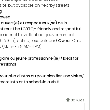
site, but available on nearby streets
g
llowed
e ouvert(e) et respectueux(se) de la 
must be LGBTQ+ friendly and respectful
ssionnel travaillant au gouvernement 
 h à 16 h), calme, respectueux.
/ Owner
: Quiet, 
 (Mon–Fri, 8 AM–4 PM).
iaire ou jeune professionnel(le) / Ideal for 
fessional
ur plus d’infos ou pour planifier une visite!/ 
ore info or to schedule a visit!
30 vues