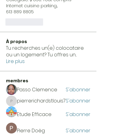
Internet cuisine parking.... 
613 889 8805
Like
Reply
À propos
Tu recherches un(e) colocataire
ou un logement? Tu offres un
...
Lire plus
membres
Passo Clemence
S'abonner
pierrerichardstlouis7
S'abonner
pierrerichardstlouis7
Etude Efficace
S'abonner
Pierre Doëg
S'abonner