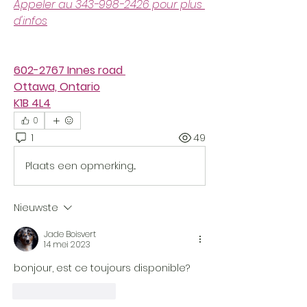
Appeler au 343-998-2426 pour plus 
d'infos
602-2767 Innes road 
Ottawa, Ontario
K1B 4L4
0
1
49
Plaats een opmerking...
Nieuwste
Jade Boisvert
14 mei 2023
bonjour, est ce toujours disponible?
Like
Reageren