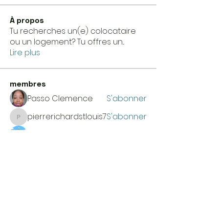
À propos
Tu recherches un(e) colocataire
ou un logement? Tu offres un
...
Lire plus
membres
Passo Clemence
S'abonner
pierrerichardstlouis7
S'abonner
pierrerichardstlouis7
Etude Efficace
S'abonner
Pierre Doëg
S'abonner
SB
S'abonner
Voir tous les membres (29)