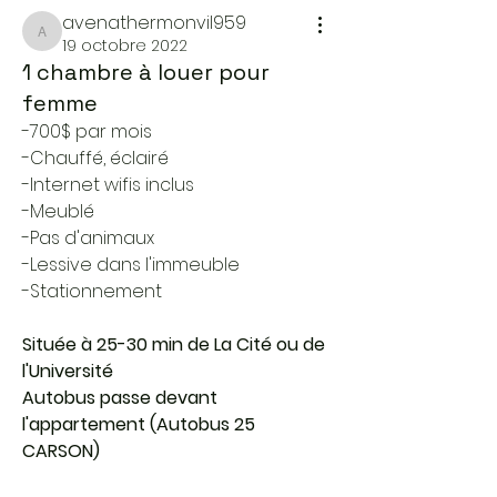
avenathermonvil959
avenathermonvil959
19 octobre 2022
1 chambre à louer pour
femme
-700$ par mois 
-Chauffé, éclairé
-Internet wifis inclus
-Meublé
-Pas d'animaux
-Lessive dans l'immeuble
-Stationnement
Située à 25-30 min de La Cité ou de 
l'Université
Autobus passe devant 
l'appartement (Autobus 25 
CARSON)