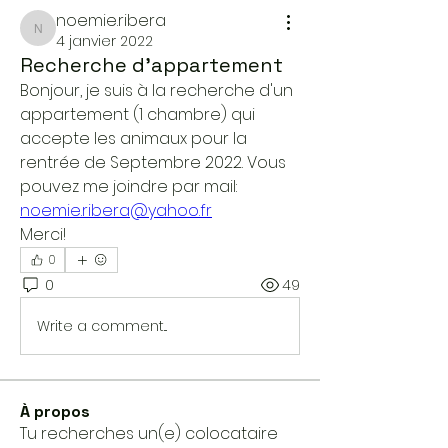
noemie.ribera
noemie.ribera
4 janvier 2022
Recherche d'appartement
Bonjour, je suis à la recherche d'un 
appartement (1 chambre) qui 
accepte les animaux pour la 
rentrée de Septembre 2022. Vous 
pouvez me joindre par mail:
noemie.ribera@yahoo.fr
Merci!
0
0
49
Write a comment...
À propos
Tu recherches un(e) colocataire