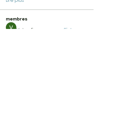
Lire plus
membres
Volpa Faro
S'abonner
Gerth Sniper
S'abonner
Tiffany Eboko
S'abonner
Larry King
S'abonner
Тania D
S'abonner
Voir tous les membres (36)