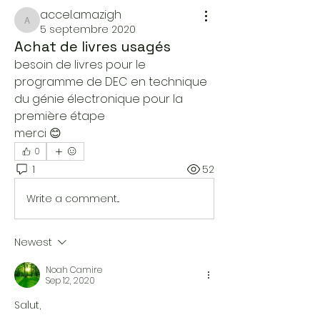
accel.amazigh
accel.amazigh
5 septembre 2020
Achat de livres usagés
besoin de livres pour le 
programme de DEC en technique 
du génie électronique pour la 
première étape 
merci 😊 
0
1
52
Write a comment...
Newest
Noah Camire
Sep 12, 2020
Salut,