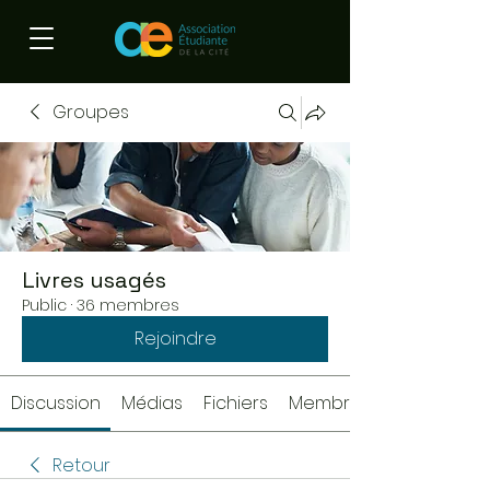
Groupes
Livres usagés
Public
·
36 membres
Rejoindre
Discussion
Médias
Fichiers
Membres
Retour