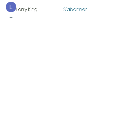
Larry King
S'abonner
Тania D
S'abonner
Voir tous les membres (34)
HEURES D'OUVERTURE
Du lundi au jeudi
de 9 h à 16 h
COORDONNÉES
Bureau G2060
L'Association étudiante de La Cité
801 prom. de l'Aviation,
Ottawa, ON, K1K 4R3
CONTACTE-NOUS