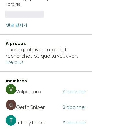
librairie.
좋아요
답글
댓글 펼치기
À propos
Inscris quels livres usagés tu
recherches ou que tu veux ven
...
Lire plus
membres
Volpa Faro
S'abonner
Gerth Sniper
S'abonner
Tiffany Eboko
S'abonner