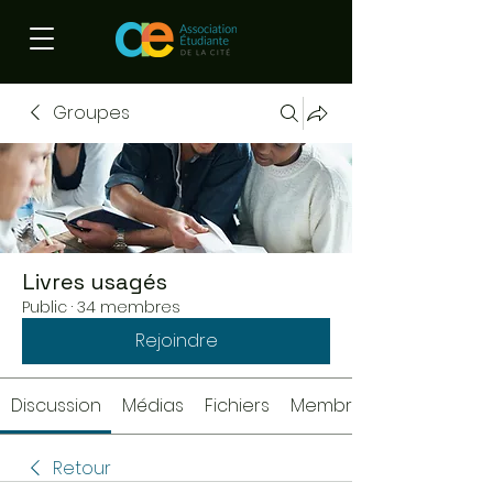
Groupes
Livres usagés
Public
·
34 membres
Rejoindre
Discussion
Médias
Fichiers
Membres
Retour