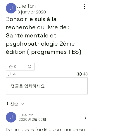
Julie Tahi
13 janvier 2020
Bonsoir je suis à la
recherche du livre de :
Santé mentale et
psychopathologie 2ème
édition ( programmes TES)
0
4
43
댓글을 입력하세요.
최신순
Julie Tahi
2020년 2월 02일
Dommage je l'ai déjà commandé en 