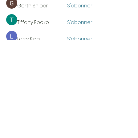
Gerth Sniper
S'abonner
Tiffany Eboko
S'abonner
Larry King
S'abonner
Тania D
S'abonner
Voir tous les membres (34)
HEURES D'OUVERTURE
Du lundi au jeudi
de 9 h à 16 h
COORDONNÉES