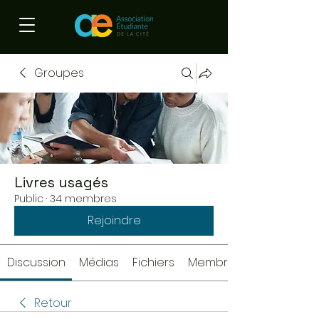
Groupes
Livres usagés
Public
·
34 membres
Rejoindre
Discussion
Médias
Fichiers
Membres
Retour