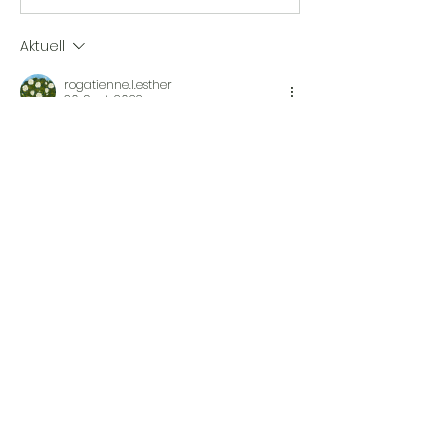
Aktuell
rogatienne.l.esther
30. Sept. 2022
Salut, je suis intéressé, ça coûte 
combien?
Gefällt mir
Antworten
Weitere Kommentare anzeigen
À propos
Inscris quels livres usagés tu
recherches ou que tu veux ven
...
Lire plus
membres