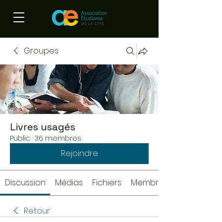
Groupes
Livres usagés
Public
·
36 membres
Rejoindre
Discussion
Médias
Fichiers
Membres
Retour