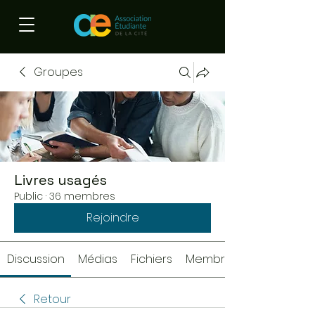
Groupes
Livres usagés
Public
·
36 membres
Rejoindre
Discussion
Médias
Fichiers
Membres
Retour