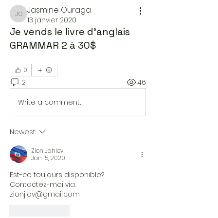
Jasmine Ouraga
Jasmine Ouraga
13 janvier 2020
Je vends le livre d’anglais
GRAMMAR 2 à 30$
0
2
46
Write a comment...
Newest
Zion Jahlov
Jan 15, 2020
Est-ce toujours disponible?
Contactez-moi via: 
zionjlov@gmail.com
Like
Reply