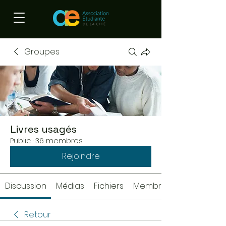
Groupes
Livres usagés
Public
·
36 membres
Rejoindre
Discussion
Médias
Fichiers
Membres
Retour