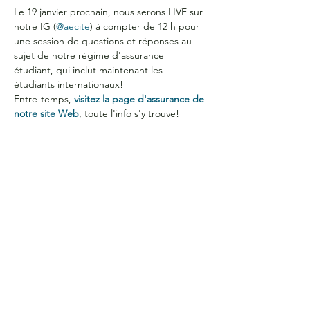
Le 19 janvier prochain, nous serons LIVE sur 
notre IG (
@aecite
) à compter de 12 h pour 
une session de questions et réponses au 
sujet de notre régime d'assurance 
étudiant, qui inclut maintenant les 
étudiants internationaux!
Entre-temps, 
visitez la page d'assurance de 
notre site Web
, toute l'info s'y trouve!
HEURES D'OUVERTURE
Du lundi au jeudi
de 9 h à 16 h
COORDONNÉES
Bureau G2060
L'Association étudiante de La Cité
801 prom. de l'Aviation,
Ottawa, ON, K1K 4R3