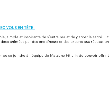
étudiante
Café-bistro le 801
Les Coyotes
Librairie
VEC VOUS EN TÊTE!
e, simple et inspirante de s’entraîner et de garder la santé ... 
déos animées par des entraîneurs et des experts aux réputations
r de se joindre à l'équipe de Ma Zone Fit afin de pouvoir offrir