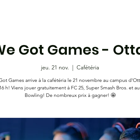
étudiante
Café-bistro le 801
Les Coyotes
Librairie
We Got Games - Ot
jeu. 21 nov.
  |  
Cafétéria
ot Games arrive à la cafétéria le 21 novembre au campus d'Ot
 16 h! Viens jouer gratuitement à FC 25, Super Smash Bros. et au
Bowling! De nombreux prix à gagner! 🤩