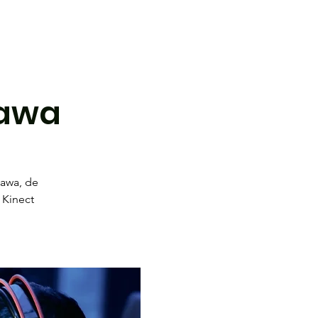
 de l'AÉ
Complexe sportif
Forum
tawa
tawa, de
 Kinect