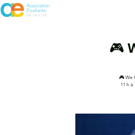
À propos
Assurances
Vie 
🎮 
🎮 We G
11 h à