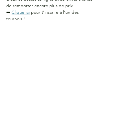
de remporter encore plus de prix !
➡️ 
Clique ici
 pour t’inscrire à l’un des 
tournois !
HEURES D'OUVERTURE
Du lundi au jeudi
de 9 h à 16 h
COORDONNÉES
Bureau G2060
L'Association étudiante de La Cité
801 prom. de l'Aviation,
Ottawa, ON, K1K 4R3
CONTACTE-NOUS
Courriel :
aecite@lacitec.on.ca
613-742-2483
poste 2020