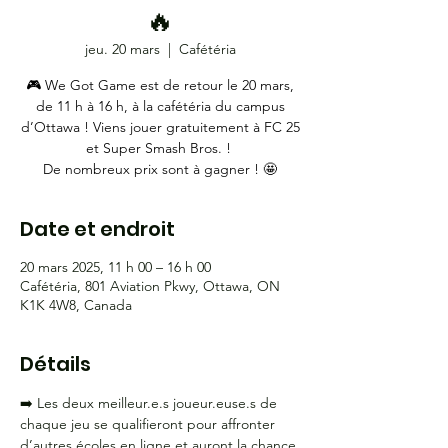
🔥
jeu. 20 mars
  |  
Cafétéria
🎮 We Got Game est de retour le 20 mars,
de 11 h à 16 h, à la cafétéria du campus
d’Ottawa ! Viens jouer gratuitement à FC 25
et Super Smash Bros. !
De nombreux prix sont à gagner ! 🤩
Date et endroit
20 mars 2025, 11 h 00 – 16 h 00
Cafétéria, 801 Aviation Pkwy, Ottawa, ON
K1K 4W8, Canada
Détails
➡️ Les deux meilleur.e.s joueur.euse.s de 
chaque jeu se qualifieront pour affronter 
d’autres écoles en ligne et auront la chance 