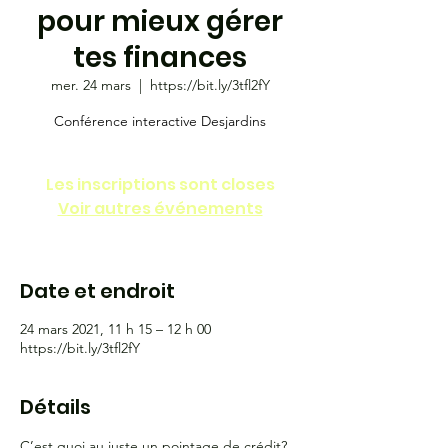
pour mieux gérer
tes finances
mer. 24 mars
  |  
https://bit.ly/3tfl2fY
Conférence interactive Desjardins
Les inscriptions sont closes
Voir autres événements
Date et endroit
24 mars 2021, 11 h 15 – 12 h 00
https://bit.ly/3tfl2fY
Détails
C’est quoi au juste un pointage de crédit?