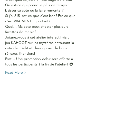
Qu’est-ce qui prend le plus de temps : 
baisser sa cote ou la faire remonter?
Si j’ai 615, est-ce que c’est bon? Est-ce que 
c’est VRAIMENT important?
Quoi… Ma cote peut affecter plusieurs 
facettes de ma vie?
Joignez-vous à cet atelier interactif via un 
jeu KAHOOT sur les mystères entourant la 
cote de crédit et développez de bons 
réflexes financiers!
Psst… Une promotion-éclair sera offerte à 
tous les participants à la fin de l’atelier! 😊
Read More >
HEURES D'OUVERTURE
Du lundi au jeudi
de 9 h à 16 h