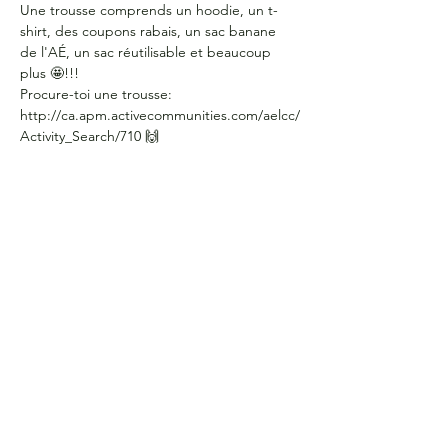
Une trousse comprends un hoodie, un t-
shirt, des coupons rabais, un sac banane 
de l'AÉ, un sac réutilisable et beaucoup 
plus 🤩!!!
Procure-toi une trousse: 
http://ca.apm.activecommunities.com/aelcc/
Activity_Search/710 🙌
HEURES D'OUVERTURE
Du lundi au jeudi
de 9 h à 16 h
COORDONNÉES
Bureau G2060
L'Association étudiante de La Cité
801 prom. de l'Aviation,
Ottawa, ON, K1K 4R3
CONTACTE-NOUS