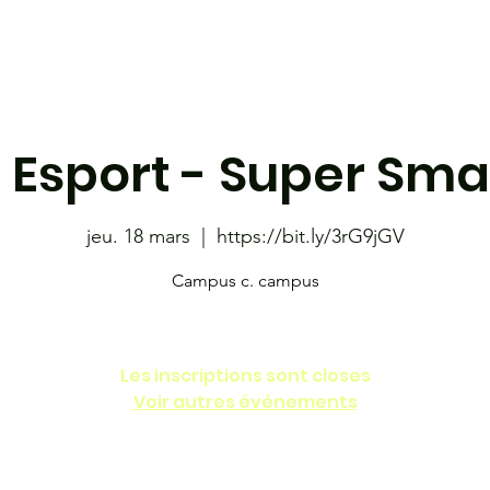
étudiante
Café-bistro le 801
Les Coyotes
Librairie
 Esport - Super Sma
jeu. 18 mars
  |  
https://bit.ly/3rG9jGV
Campus c. campus
Les inscriptions sont closes
Voir autres événements