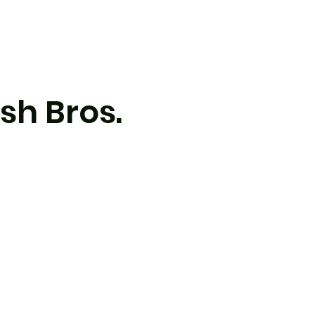
 de l'AÉ
Complexe sportif
Forum
sh Bros.