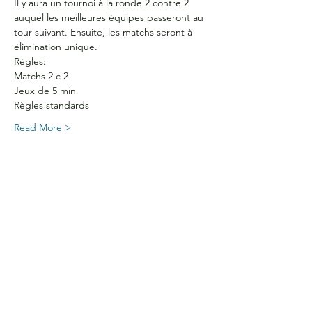
Il y aura un tournoi à la ronde 2 contre 2 
auquel les meilleures équipes passeront au 
tour suivant. Ensuite, les matchs seront à 
élimination unique.
Règles:
Matchs 2 c 2
Jeux de 5 min
Règles standards
Read More >
HEURES D'OUVERTURE
Du lundi au jeudi
de 9 h à 16 h
COORDONNÉES
Bureau G2060
L'Association étudiante de La Cité
801 prom. de l'Aviation,
Ottawa, ON, K1K 4R3