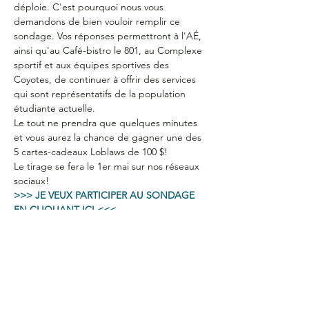
déploie. C'est pourquoi nous vous 
demandons de bien vouloir remplir ce 
sondage. Vos réponses permettront à l'AÉ, 
ainsi qu'au Café-bistro le 801, au Complexe 
sportif et aux équipes sportives des 
Coyotes, de continuer à offrir des services 
qui sont représentatifs de la population 
étudiante actuelle. 
Le tout ne prendra que quelques minutes 
et vous aurez la chance de gagner une des 
5 cartes-cadeaux Loblaws de 100 $! 
Le tirage se fera le 1er mai sur nos réseaux 
sociaux!
>>> JE VEUX PARTICIPER AU SONDAGE 
EN CLIQUANT ICI <<<
HEURES D'OUVERTURE
Du lundi au jeudi
de 9 h à 16 h