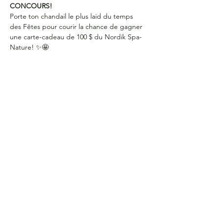
CONCOURS!
Porte ton chandail le plus laid du temps 
des Fêtes pour courir la chance de gagner 
une carte-cadeau de 100 $ du Nordik Spa-
Nature! ✨🤩
HEURES D'OUVERTURE
Du lundi au jeudi
de 9 h à 16 h
COORDONNÉES
Bureau G2060
L'Association étudiante de La Cité
801 prom. de l'Aviation,
Ottawa, ON, K1K 4R3
CONTACTE-NOUS
Courriel :
aecite@lacitec.on.ca