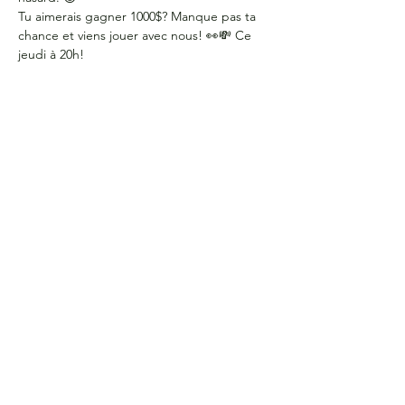
Tu aimerais gagner 1000$? Manque pas ta 
chance et viens jouer avec nous! 👀💸 Ce 
jeudi à 20h!
HEURES D'OUVERTURE
Du lundi au jeudi
de 9 h à 16 h
COORDONNÉES
Bureau G2060
L'Association étudiante de La Cité
801 prom. de l'Aviation,
Ottawa, ON, K1K 4R3
CONTACTE-NOUS
Courriel :
aecite@lacitec.on.ca
613-742-2483
poste 2020