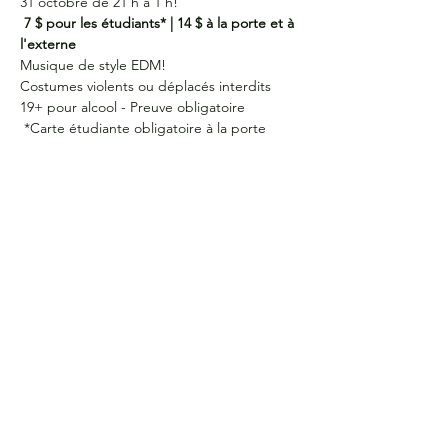
31 octobre de 21 h à 1 h! 
7 $ pour les étudiants* | 14 $ à la porte et à 
l'externe
Musique de style EDM! 
Costumes violents ou déplacés interdits 
19+ pour alcool - Preuve obligatoire
 *Carte étudiante obligatoire à la porte 
HEURES D'OUVERTURE
Du lundi au jeudi
de 9 h à 16 h
COORDONNÉES
Bureau G2060
L'Association étudiante de La Cité
801 prom. de l'Aviation,
Ottawa, ON, K1K 4R3
CONTACTE-NOUS