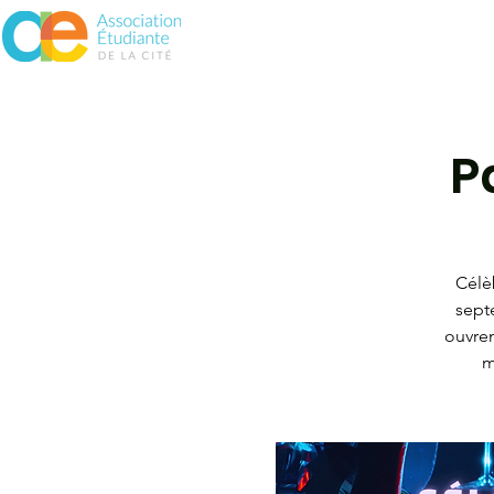
À propos
Assurances
Vie 
P
Célèb
septe
ouvren
m