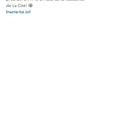
de La Cité! 🤩
Inscris-toi ici! 
HEURES D'OUVERTURE
Du lundi au jeudi
de 9 h à 16 h
COORDONNÉES
Bureau G2060
L'Association étudiante de La Cité
801 prom. de l'Aviation,
Ottawa, ON, K1K 4R3
CONTACTE-NOUS
Courriel :
aecite@lacitec.on.ca
613-742-2483
poste 2020