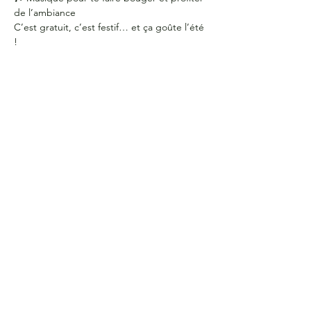
de l’ambiance
C’est gratuit, c’est festif… et ça goûte l’été 
!
HEURES D'OUVERTURE
Du lundi au jeudi
de 9 h à 16 h
COORDONNÉES
Bureau G2060
L'Association étudiante de La Cité
801 prom. de l'Aviation,
Ottawa, ON, K1K 4R3
CONTACTE-NOUS
Courriel :
aecite@lacitec.on.ca
613-742-2483
poste 2020