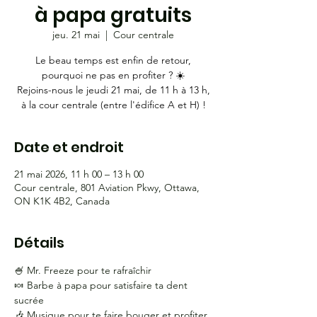
à papa gratuits
jeu. 21 mai
  |  
Cour centrale
Le beau temps est enfin de retour,
pourquoi ne pas en profiter ? ☀️
Rejoins-nous le jeudi 21 mai, de 11 h à 13 h,
à la cour centrale (entre l'édifice A et H) !
Date et endroit
21 mai 2026, 11 h 00 – 13 h 00
Cour centrale, 801 Aviation Pkwy, Ottawa,
ON K1K 4B2, Canada
Détails
🍧 Mr. Freeze pour te rafraîchir
🍬 Barbe à papa pour satisfaire ta dent 
sucrée
🎶 Musique pour te faire bouger et profiter 