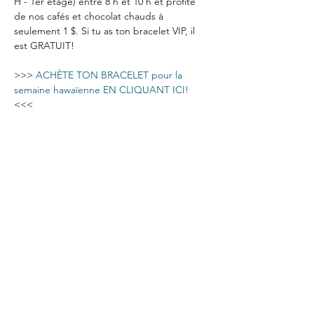
H - 1er étage) entre 8 h et 10 h et profite 
de nos cafés et chocolat chauds à 
seulement 1 $. Si tu as ton bracelet VIP, il 
est GRATUIT!
>>> 
ACHÈTE TON BRACELET pour la 
semaine hawaïenne EN CLIQUANT ICI!
<<<  
HEURES D'OUVERTURE
Du lundi au jeudi
de 9 h à 16 h
COORDONNÉES
Bureau G2060
L'Association étudiante de La Cité
801 prom. de l'Aviation,
Ottawa, ON, K1K 4R3
CONTACTE-NOUS