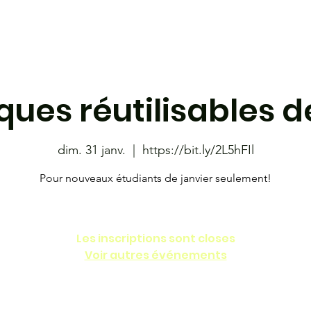
étudiante
Café-bistro le 801
Les Coyotes
Librairie
ues réutilisables de
dim. 31 janv.
  |  
https://bit.ly/2L5hFIl
Pour nouveaux étudiants de janvier seulement!
Les inscriptions sont closes
Voir autres événements