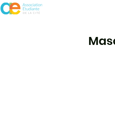
À propos
Assurances
Vie 
Masq