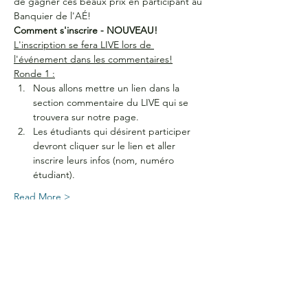
de gagner ces beaux prix en participant au 
Banquier de l'AÉ!
Comment s'inscrire - NOUVEAU!
L'inscription se fera LIVE lors de 
l'événement dans les commentaires!
Ronde 1 :
Nous allons mettre un lien dans la 
section commentaire du LIVE qui se 
trouvera sur notre page.
Les étudiants qui désirent participer 
devront cliquer sur le lien et aller 
inscrire leurs infos (nom, numéro 
étudiant). 
Read More >
HEURES D'OUVERTURE
Du lundi au jeudi
de 9 h à 16 h