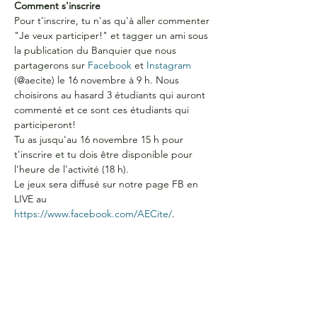
Comment s'inscrire
Pour t'inscrire, tu n'as qu'à aller commenter 
"Je veux participer!" et tagger un ami sous 
la publication du Banquier que nous 
partagerons sur 
Facebook
 et 
Instagram
(@aecite) le 16 novembre à 9 h. Nous 
choisirons au hasard 3 étudiants qui auront 
commenté et ce sont ces étudiants qui 
participeront! 
Tu as jusqu'au 16 novembre 15 h pour 
t'inscrire et tu dois être disponible pour 
l'heure de l'activité (18 h). 
Le jeux sera diffusé sur notre page FB en 
LIVE au 
https://www.facebook.com/AECite/
. 
Bonne chance à tous! 
HEURES D'OUVERTURE