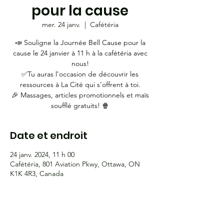
pour la cause
mer. 24 janv.
  |  
Cafétéria
📣 Souligne la Journée Bell Cause pour la
cause le 24 janvier à 11 h à la cafétéria avec
nous!
✅Tu auras l’occasion de découvrir les
ressources à La Cité qui s’offrent à toi.
🎉 Massages, articles promotionnels et maïs
soufflé gratuits! 🍿
Date et endroit
24 janv. 2024, 11 h 00
Cafétéria, 801 Aviation Pkwy, Ottawa, ON
K1K 4R3, Canada
HEURES D'OUVERTURE