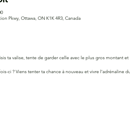
00
ation Pkwy, Ottawa, ON K1K 4R3, Canada
sis ta valise, tente de garder celle avec le plus gros montant et 
ois-ci ? Viens tenter ta chance à nouveau et vivre l'adrénaline d
ORDONNÉES
CONTACT
u G2060
Courriel :
aecit
ciation étudiante de La Cité
613-742-2483 
om. de l'Aviation,
Ottawa, ON, K1K 4R3