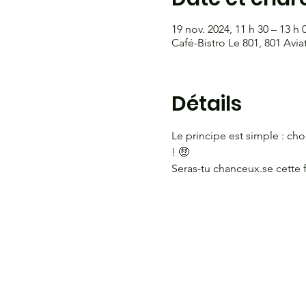
19 nov. 2024, 11 h 30 – 13 h 
Café-Bistro Le 801, 801 Avi
Détails
Le principe est simple : choi
! 🤑 
Seras-tu chanceux.se cette f
HEURES D'OUVERTURE
CO
Burea
Du lundi au jeudi
de 9 h à 16 h
L'Asso
801 pr