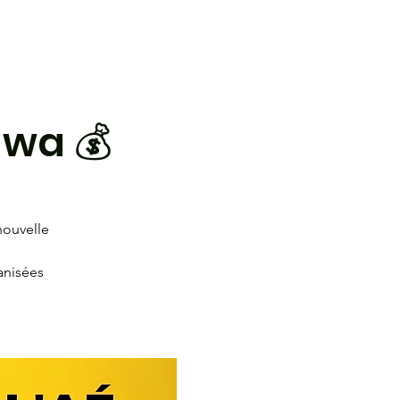
 de l'AÉ
Complexe sportif
Forum
awa 💰
nouvelle
ganisées