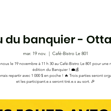
étudiante
Café-bistro le 801
Les Coyotes
Librairie
u du banquier - Ott
mar. 19 nov.
  |  
Café-Bistro Le 801
-nous le 19 novembre à 11 h 30 au Café-Bistro Le 801 pour une 
édition du Banquier ! 💼💰
rais repartir avec 1 000 $ en poche ! 🔥 Trois parties seront or
et les participant.e.s seront tiré.e.s au sort. 🎉