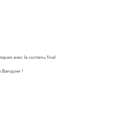
repars avec le contenu final 
u Banquier !
E-NOUS
SUIS-NOUS
e@lacitec.on.ca
poste 2020