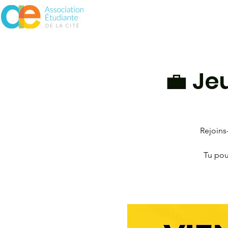
À propos
Assurances
Vie 
💼 Je
Rejoins
Tu pour