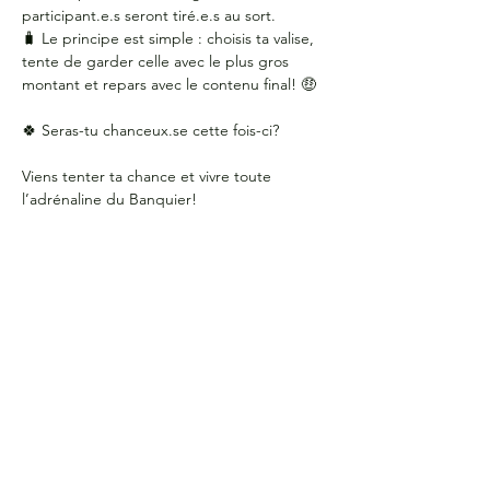
participant.e.s seront tiré.e.s au sort.
🧳 Le principe est simple : choisis ta valise, 
tente de garder celle avec le plus gros 
montant et repars avec le contenu final! 🤑
🍀 Seras-tu chanceux.se cette fois-ci?
Viens tenter ta chance et vivre toute 
l’adrénaline du Banquier!
HEURES D'OUVERTURE
Du lundi au jeudi
de 9 h à 16 h
COORDONNÉES
Bureau G2060
L'Association étudiante de La Cité
801 prom. de l'Aviation,
Ottawa, ON, K1K 4R3