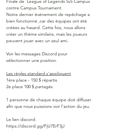
Finale de  League of Legends 5v5 Campus 
contre Campus Tournament. 
Notre dernier événement de repêchage a 
bien fonctionné ,car des équipes ont été 
créées au hasard. Cette fois, nous allons 
créer un thème similaire, mais les joueurs 
peuvent jouer avec un seul ami.

Voir les messages Discord pour 
sélectionner une position.

Les règles standard s'appliquent
1ère place - 150 $ répartis

2e place 100 $ partagés

1 personne de chaque équipe doit diffuser 
afin que nous puissions voir l'action du jeu.

Le lien discord: 
https://discord.gg/FjU7ErF3jJ
Le lien pour t'inscrire
: 
https://calendly.com/wegotgame/5v5-