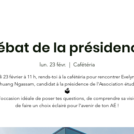
étudiante
Café-bistro le 801
Les Coyotes
Librairie
ébat de la présiden
lun. 23 févr.
  |  
Cafétéria
i 23 février à 11 h, rends-toi à la cafétéria pour rencontrer Evel
huang Ngassam, candidat à la présidence de l'Association étud
🗳️
l’occasion idéale de poser tes questions, de comprendre sa visi
de faire un choix éclairé pour l’avenir de ton AÉ !