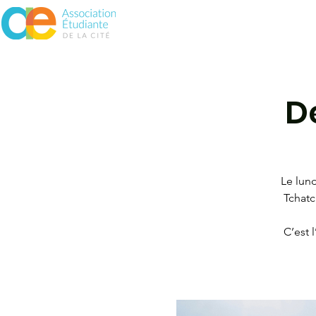
À propos
Assurances
Vie 
D
Le lund
Tchatc
C’est 