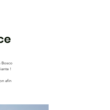
 de l'AÉ
Complexe sportif
Forum
ce
yn Bosco
iante !
on afin