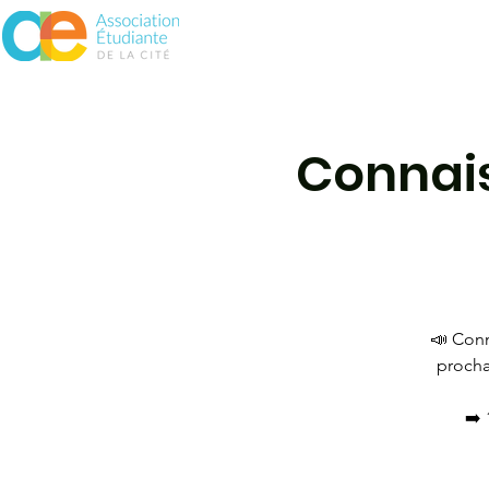
À propos
Assurances
Vie 
Connais
📣​ Con
procha
➡️ 