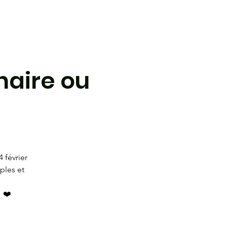
 de l'AÉ
Complexe sportif
Forum
naire ou
 février
ples et
! ❤️