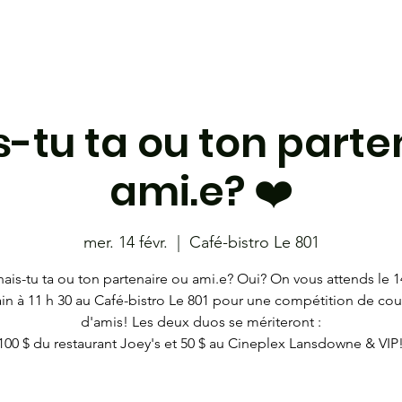
étudiante
Café-bistro le 801
Les Coyotes
Librairie
-tu ta ou ton parte
ami.e? ❤️
mer. 14 févr.
  |  
Café-bistro Le 801
nais-tu ta ou ton partenaire ou ami.e? Oui? On vous attends le 14
in à 11 h 30 au Café-bistro Le 801 pour une compétition de cou
d'amis! Les deux duos se mériteront :
100 $ du restaurant Joey's et 50 $ au Cineplex Lansdowne & VIP