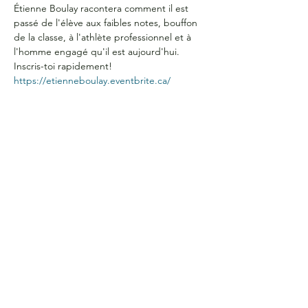
Étienne Boulay racontera comment il est 
passé de l'élève aux faibles notes, bouffon 
de la classe, à l'athlète professionnel et à 
l'homme engagé qu'il est aujourd'hui. 
Inscris-toi rapidement! 
https://etienneboulay.eventbrite.ca/
HEURES D'OUVERTURE
Du lundi au jeudi
de 9 h à 16 h
COORDONNÉES
Bureau G2060
L'Association étudiante de La Cité
801 prom. de l'Aviation,
Ottawa, ON, K1K 4R3
CONTACTE-NOUS