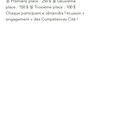
🥇 Première place : 250 $ 🥈 Deuxième 
place : 150 $ 🥉 Troisième place : 100 $
Chaque participant.e obtiendra l'écusson « 
engagement » des Compétences Cité !
HEURES D'OUVERTURE
Du lundi au jeudi
de 9 h à 16 h
COORDONNÉES
Bureau G2060
L'Association étudiante de La Cité
801 prom. de l'Aviation,
Ottawa, ON, K1K 4R3
CONTACTE-NOUS
Courriel :
aecite@lacitec.on.ca
613-742-2483
poste 2020