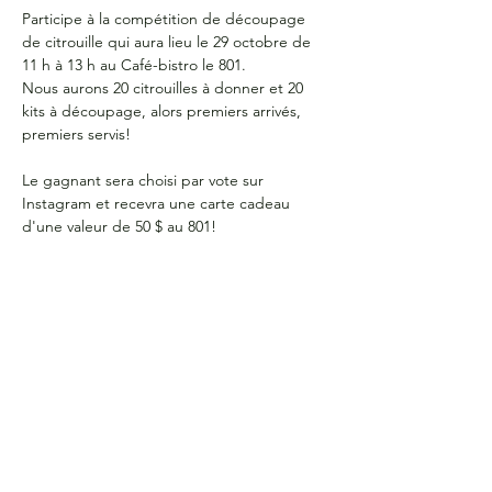
Participe à la compétition de découpage 
de citrouille qui aura lieu le 29 octobre de 
11 h à 13 h au Café-bistro le 801. 

Nous aurons 20 citrouilles à donner et 20 
kits à découpage, alors premiers arrivés, 
premiers servis!

Le gagnant sera choisi par vote sur 
Instagram et recevra une carte cadeau 
d'une valeur de 50 $ au 801!
HEURES D'OUVERTURE
Du lundi au jeudi
de 9 h à 16 h
COORDONNÉES
Bureau G2060
L'Association étudiante de La Cité