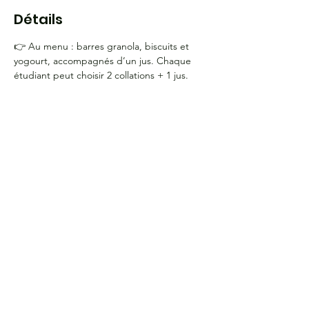
Détails
👉 Au menu : barres granola, biscuits et 
yogourt, accompagnés d’un jus. Chaque 
étudiant peut choisir 2 collations + 1 jus.
HEURES D'OUVERTURE
Du lundi au jeudi
de 9 h à 16 h
COORDONNÉES
Bureau G2060
L'Association étudiante de La Cité
801 prom. de l'Aviation,
Ottawa, ON, K1K 4R3
CONTACTE-NOUS