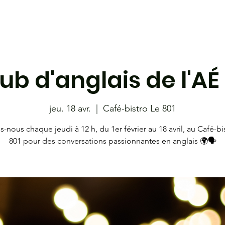
étudiante
Café-bistro le 801
Les Coyotes
Librairie
ub d'anglais de l'AÉ 
jeu. 18 avr.
  |  
Café-bistro Le 801
s-nous chaque jeudi à 12 h, du 1er février au 18 avril, au Café-bi
801 pour des conversations passionnantes en anglais 🌍🗣️