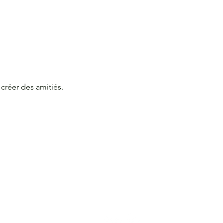
créer des amitiés. 
E-NOUS
SUIS-NOUS
e@lacitec.on.ca