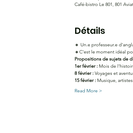
Café-bistro Le 801, 801 Avi
Détails
🔸 Un.e professeur.e d'angla
🔸C'est le moment idéal pou
Propositions de sujets de di
1er février : 
Mois de l'histoi
8 février : 
Voyages et aventu
15 février :
 Musique, artistes
Read More >
HEURES D'OUVERTURE
CO
Burea
Du lundi au jeudi
de 9 h à 16 h