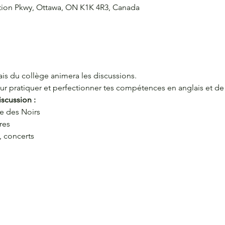
ation Pkwy, Ottawa, ON K1K 4R3, Canada
is du collège animera les discussions.  
r pratiquer et perfectionner tes compétences en anglais et de 
scussion :
re des Noirs
res
, concerts
ORDONNÉES
CONTACT
u G2060
Courriel :
aecit