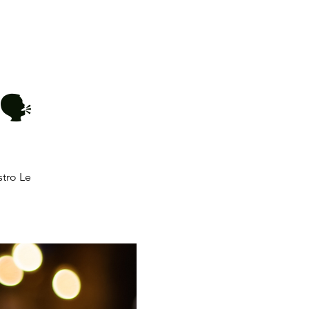
 de l'AÉ
Complexe sportif
Forum
🗣️
stro Le