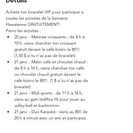
Détails
Achète ton bracelet VIP pour participer à 
toutes les activités de la Semaine 
Hawaïenne GRATUITEMENT!
Parmi les activités :
20 janv. - Matinée croissants : de 8 h à 
10 h, viens chercher ton croissant 
gratuit devant le café-bistro le 801! 
(1,50 $ si tu n'as pas de bracelet)
21 janv. - Matin café et chocolat chaud : 
de 8 h à 10 h, viens chercher ton café 
ou chocolat chaud gratuit devant le 
café-bistro le 801!  (1 $ si tu n'as pas de 
bracelet)
21 janv. - Midi sports : de 11 h à 16 h, 
viens au gym (édifice H) pour jouer au 
volley-ball et badminton.
21 janv. - Duo Karaoké : viens au 801 de 
20 h à minuit avec un ami et participez 
au karaoké DUO!