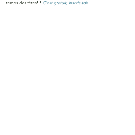
temps des fêtes!!! 
C'est gratuit, inscris-toi! 
HEURES D'OUVERTURE
Du lundi au jeudi
de 9 h à 16 h
COORDONNÉES
Bureau G2060
L'Association étudiante de La Cité
801 prom. de l'Aviation,
Ottawa, ON, K1K 4R3
CONTACTE-NOUS
Courriel :
aecite@lacitec.on.ca
613-742-2483
poste 2020
SUIS-NOUS